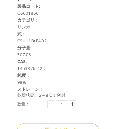
製品コード:
OS601866
カテゴリ：
リンカ
式：
C9H11BrF4O2
分子量:
307.08
CAS:
1453376-42-5
純度：
98%
ストレージ：
乾燥状態、2～8℃で密封
数量：