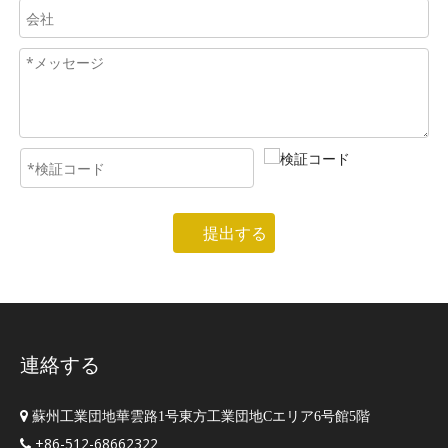
提出する
連絡する

蘇州工業団地華雲路1号東方工業団地Cエリア6号館5階
+86-512-68662322
