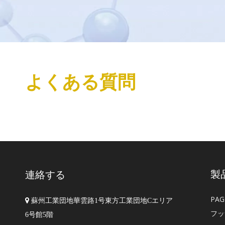
よくある質問
製
連絡する
PA

蘇州工業団地華雲路1号東方工業団地Cエリア
フッ
6号館5階