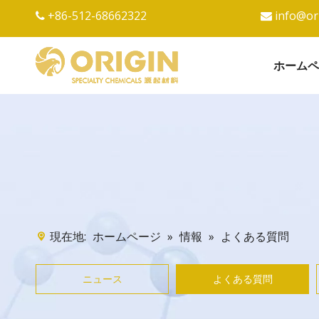
+86-512-68662322
info@or


ホームペ
現在地:
»
»
よくある質問
ホームページ
情報
ニュース
よくある質問