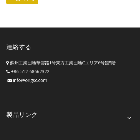
連絡する

蘇州工業団地華雲路1号東方工業団地Cエリア6号館5階
+86-512-68662322

info@origsc.com

製品リンク