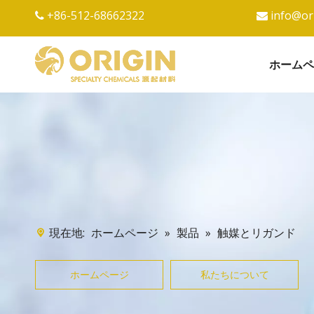
+86-512-68662322
info@or


ホームペ
現在地:
»
»
触媒とリガンド
ホームページ
製品
ホームページ
私たちについて