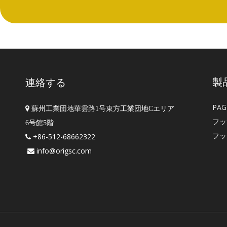
製
連絡する
PA

蘇州工業団地華雲路1号東方工業団地Cエリア
フッ
6号館5階
フッ
+86-512-68662322

info@origsc.com
