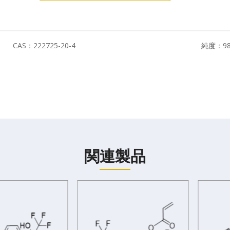
CAS：
222725-20-4
純度：
9
関連製品