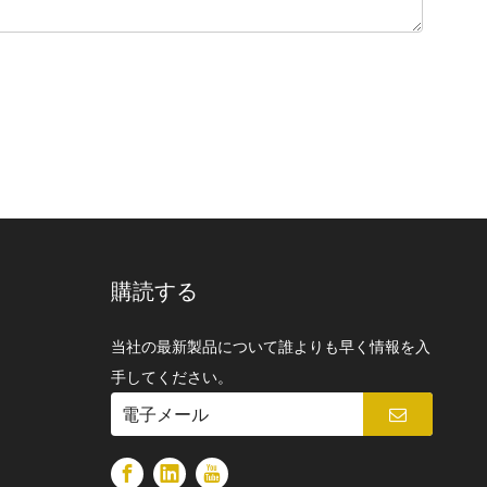
購読する
当社の最新製品について誰よりも早く情報を入
手してください。