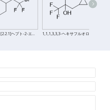
ビシクロ[2.2.1]ヘプト-2-エン、5-(2-ブロモ-1,1​​,2,2-テトラフルオロエチル)-
1,1,1,3,3,3-ヘキサフルオロ-2-(オキシラン-2-イルメチル)プロパン-2-オール