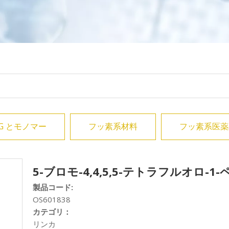
AG とモノマー
フッ素系材料
フッ素系医薬
5-ブロモ-4,4,5,5-テトラフルオロ-
製品コード:
OS601838
カテゴリ：
リンカ