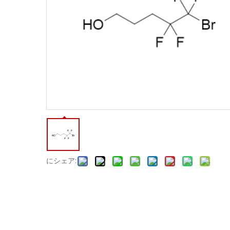
にシェア: