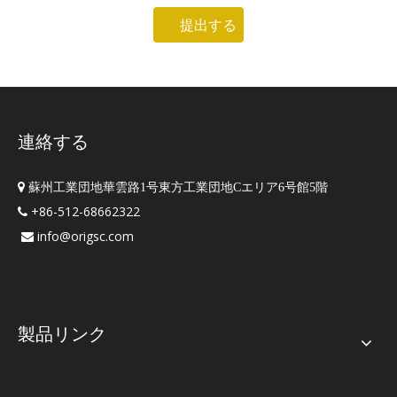
提出する
連絡する

蘇州工業団地華雲路1号東方工業団地Cエリア6号館5階
+86-512-68662322

info@origsc.com

製品リンク