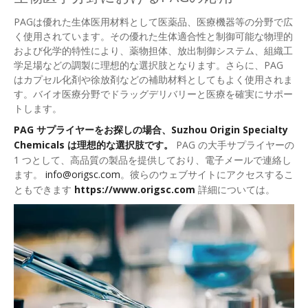
PAGは優れた生体医用材料として医薬品、医療機器等の分野で広
く使用されています。その優れた生体適合性と制御可能な物理的
および化学的特性により、薬物担体、放出制御システム、組織工
学足場などの調製に理想的な選択肢となります。さらに、PAG
はカプセル化剤や徐放剤などの補助材料としてもよく使用されま
す。バイオ医療分野でドラッグデリバリーと医療を確実にサポー
トします。
PAG サプライヤーをお探しの場合、Suzhou Origin Specialty
Chemicals は理想的な選択肢です。
PAG の大手サプライヤーの
1 つとして、高品質の製品を提供しており、電子メールで連絡し
ます。
info@origsc.com
。彼らのウェブサイトにアクセスするこ
ともできます
https://www.origsc.com
詳細については。