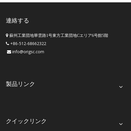
連絡する

蘇州工業団地華雲路1号東方工業団地Cエリア6号館5階
+86-512-68662322

ビシクロ[2.2.1]ヘプタン-2,3-ジオール、5-(2-ブロモ-1,1​​,2,2-テトラフルオロエチル)-(ACI)
(3,4,4-トリフルオロ-3-ブテニル)アセテート
info@origsc.com

製品リンク
クイックリンク